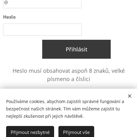
Heslo
Přihlásit
Heslo musí obsahovat aspoň 8 znaků, velké
písmeno a číslici
Zapomněli jste heslo?
Používáme cookies, abychom zajistili správné fungování a
bezpečnost našich stránek. Tím vám můžeme zajistit tu
nejlepší zkušenost při jejich návštěvě.
© 2025
Pavučina z.s. -
Spolek. Všechna práva vyhrazena.
Přijmout nezbytné
Přijmout vše
IČ: 41194365, č. účtu: 6841581003/5500
Cookies