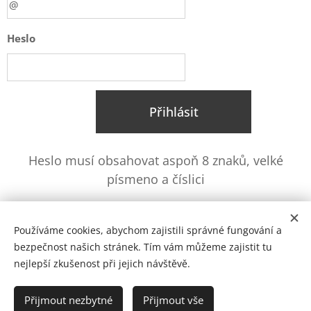
Heslo
Přihlásit
Heslo musí obsahovat aspoň 8 znaků, velké
písmeno a číslici
Zapomněli jste heslo?
Používáme cookies, abychom zajistili správné fungování a
bezpečnost našich stránek. Tím vám můžeme zajistit tu
nejlepší zkušenost při jejich návštěvě.
© 2025
Pavučina z.s. -
Spolek. Všechna práva vyhrazena.
Přijmout nezbytné
Přijmout vše
IČ: 41194365, č. účtu: 6841581003/5500
Cookies